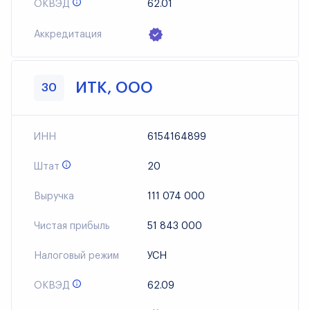
ОКВЭД
62.01
Аккредитация
ИТК, ООО
30
ИНН
6154164899
Штат
20
Выручка
111 074 000
Чистая прибыль
51 843 000
Налоговый режим
УСН
ОКВЭД
62.09