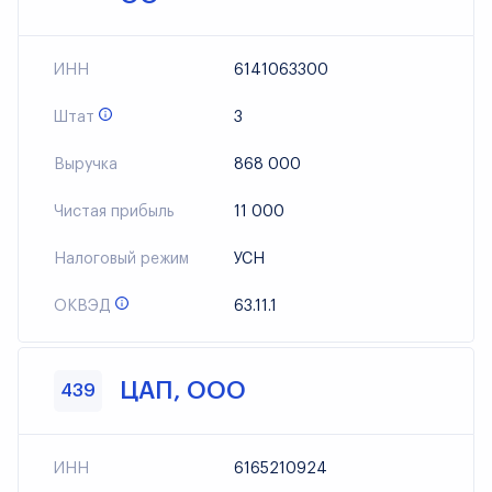
ИНН
6141063300
Штат
3
Выручка
868 000
Чистая прибыль
11 000
Налоговый режим
УСН
ОКВЭД
63.11.1
ЦАП, ООО
439
ИНН
6165210924