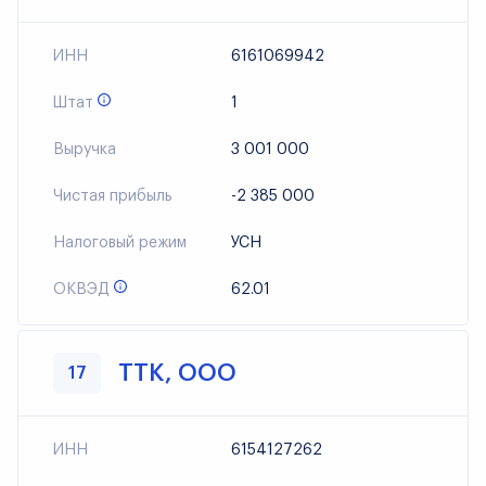
ИНН
6161069942
Штат
1
Выручка
3 001 000
Чистая прибыль
-2 385 000
Налоговый режим
УСН
ОКВЭД
62.01
ТТК, ООО
17
ИНН
6154127262