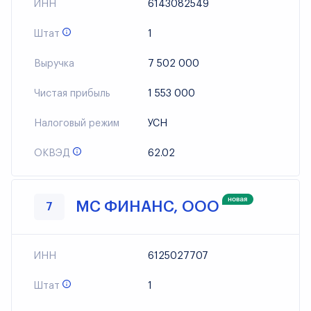
ИНН
6143082549
Штат
1
Выручка
7 502 000
Чистая прибыль
1 553 000
Налоговый режим
УСН
ОКВЭД
62.02
МС ФИНАНС, ООО
7
ИНН
6125027707
Штат
1