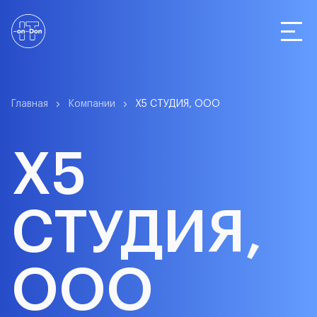
Статистика
Главная
Компании
Х5 СТУДИЯ, ООО
Х5
Компании
СТУДИЯ,
О сервисе
ООО