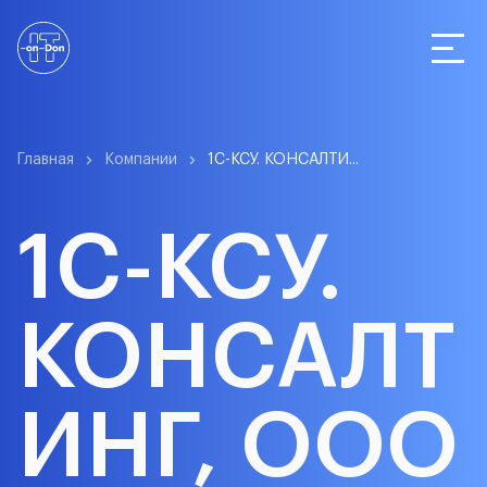
Статистика
Главная
Компании
1С-КСУ. КОНСАЛТИ...
1С-КСУ.
Компании
КОНСАЛТ
О сервисе
ИНГ, ООО