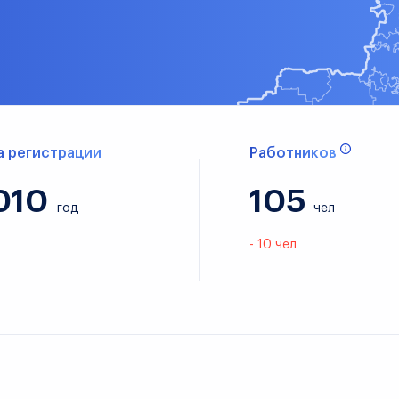
а регистрации
Работников
010
105
год
чел
- 10 чел